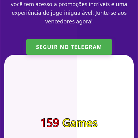
você tem acesso a promoções incríveis e uma
experiência de jogo inigualável. Junte-se aos
vencedores agora!
SEGUIR NO TELEGRAM