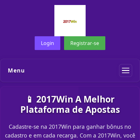
Login
Registrar-se
Menu
📱 2017Win A Melhor
Plataforma de Apostas
Cadastre-se na 2017Win para ganhar bônus no
cadastro e em cada recarga. Com a 2017Win, você