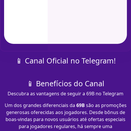
📱 Canal Oficial no Telegram!
📱 Benefícios do Canal
Descubra as vantagens de seguir a 69B no Telegram
Um dos grandes diferenciais da
69B
são as promoções
generosas oferecidas aos jogadores. Desde bônus de
boas-vindas para novos usuários até ofertas especiais
para jogadores regulares, há sempre uma