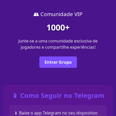
👥 Comunidade VIP
1000+
Junte-se a uma comunidade exclusiva de
jogadores e compartilhe experiências!
Entrar Grupo
📱 Como Seguir no Telegram
📱 Baixe o app Telegram no seu dispositivo