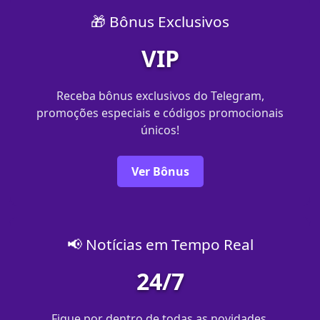
🎁 Bônus Exclusivos
VIP
Receba bônus exclusivos do Telegram,
promoções especiais e códigos promocionais
únicos!
Ver Bônus
📢 Notícias em Tempo Real
24/7
Fique por dentro de todas as novidades,