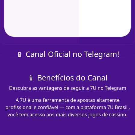
📱 Canal Oficial no Telegram!
📱 Benefícios do Canal
Descubra as vantagens de seguir a 7U no Telegram
A 7U é uma ferramenta de apostas altamente
profissional e confiável — com a plataforma 7U Brasil ,
você tem acesso aos mais diversos jogos de cassino.