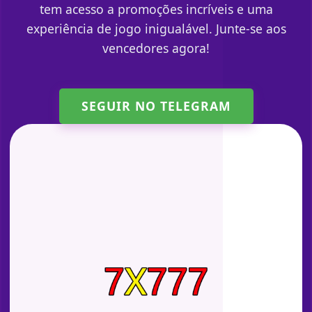
tem acesso a promoções incríveis e uma
experiência de jogo inigualável. Junte-se aos
vencedores agora!
SEGUIR NO TELEGRAM