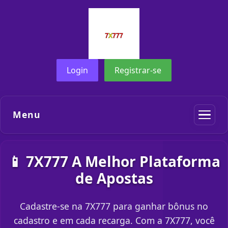
Login
Registrar-se
Menu
📱 7X777 A Melhor Plataforma
de Apostas
Cadastre-se na 7X777 para ganhar bônus no
cadastro e em cada recarga. Com a 7X777, você